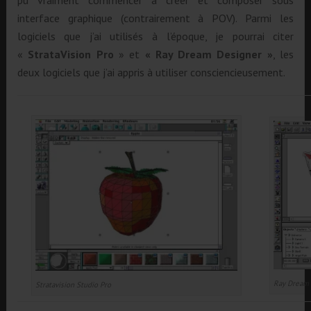
pu vraiment commencer à créer et composer sous
interface graphique (contrairement à POV). Parmi les
logiciels que j’ai utilisés à l’époque, je pourrai citer
«
StrataVision Pro
» et
« Ray Dream Designer »
, les
deux logiciels que j’ai appris à utiliser consciencieusement.
Ray Dream 
Stratavision Studio Pro