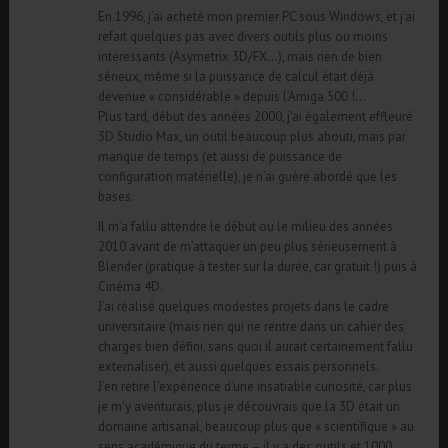
En 1996, j’ai acheté mon premier PC sous Windows, et j’ai
refait quelques pas avec divers outils plus ou moins
intéressants (Asymetrix 3D/FX…), mais rien de bien
sérieux, même si la puissance de calcul était déjà
devenue « considérable » depuis l’Amiga 500 !…
Plus tard, début des années 2000, j’ai également effleuré
3D Studio Max, un outil beaucoup plus abouti, mais par
manque de temps (et aussi de puissance de
configuration matérielle), je n’ai guère abordé que les
bases.
Il m’a fallu attendre le début ou le milieu des années
2010 avant de m’attaquer un peu plus sérieusement à
Blender (pratique à tester sur la durée, car gratuit !) puis à
Cinéma 4D.
J’ai réalisé quelques modestes projets dans le cadre
universitaire (mais rien qui ne rentre dans un cahier des
charges bien défini, sans quoi il aurait certainement fallu
externaliser), et aussi quelques essais personnels.
J’en retire l’expérience d’une insatiable curiosité, car plus
je m’y aventurais, plus je découvrais que la 3D était un
domaine artisanal, beaucoup plus que « scientifique » au
sens académique du terme – il y a des outils et 1000