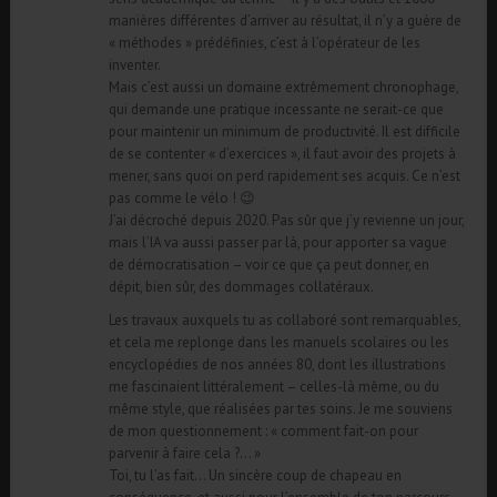
manières différentes d’arriver au résultat, il n’y a guère de
« méthodes » prédéfinies, c’est à l’opérateur de les
inventer.
Mais c’est aussi un domaine extrêmement chronophage,
qui demande une pratique incessante ne serait-ce que
pour maintenir un minimum de productivité. Il est difficile
de se contenter « d’exercices », il faut avoir des projets à
mener, sans quoi on perd rapidement ses acquis. Ce n’est
pas comme le vélo ! 😉
J’ai décroché depuis 2020. Pas sûr que j’y revienne un jour,
mais l’IA va aussi passer par là, pour apporter sa vague
de démocratisation – voir ce que ça peut donner, en
dépit, bien sûr, des dommages collatéraux.
Les travaux auxquels tu as collaboré sont remarquables,
et cela me replonge dans les manuels scolaires ou les
encyclopédies de nos années 80, dont les illustrations
me fascinaient littéralement – celles-là même, ou du
même style, que réalisées par tes soins. Je me souviens
de mon questionnement : « comment fait-on pour
parvenir à faire cela ?… »
Toi, tu l’as fait… Un sincère coup de chapeau en