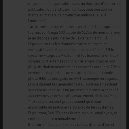
ma pratique en application dans un domaine d’édition, de
publication ou de diffusion (un tout petit peu tout de
même en matière de production audiovisuelle, à
l’université).
J’ai fait mes premières armes avec Real 3D, un logiciel qui
tournait sur Amiga 500… doté de 512Ko de mémoire vive,
je ne disposais pas même de l’extension 1Mo… À
l’époque, toutes les données étaient chargées et
enregistrées sur disquettes double densité de 1,44Mo
(système + logiciels + data…), et les luxueux & onéreux
disques durs externes (dont je n’ai jamais disposé non
plus) affichaient fièrement des capacités autour de 20Mo
environ !… Aujourd’hui, on y placerait à peine 1 seule
photo JPEG qu’enregistre un APN numérique en vogue…
Et que diraient les générations d’aujourd’hui en sachant
que cela tournait sous un processeur Motorola cadencé
aux environs, je ne sais plus exactement, de 6 ou 7Mhz
?… Elles penseraient probablement qu’il était
impensable de pratiquer la 3D avec de tels systèmes.
Et pourtant, Real 3D, dans la version que j’employais, se
contentait de ce minimalisme-là.
Bien sûr, on était bien loin des rendus d’aujourd’hui, et