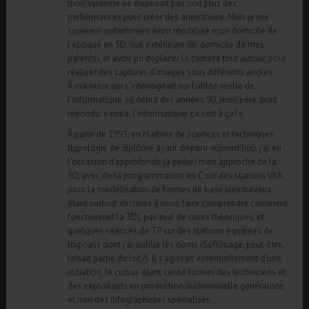
mon système ne disposait pas non plus des
performances pour créer des animations. Mais je me
souviens notamment avoir modélisé mon domicile de
l’époque en 3D, vue extérieure (ie, domicile de mes
parents), et avoir pu déplacer la caméra tout autour, pour
réaliser des captures d’images sous différents angles.
À ma mère qui s’interrogeait sur l’utilité réelle de
l’informatique au début des années 90, mon père avait
répondu: « voilà, l’informatique, ça sert à ça! »
À partir de 1993, en Maîtrise de sciences et techniques
(typologie de diplôme ayant disparu aujourd’hui), j’ai eu
l’occasion d’approfondir (à peine) mon approche de la
3D, avec de la programmation en C sur des stations VAX
pour la modélisation de formes de base (ces travaux
étant surtout destinés à nous faire comprendre comment
fonctionnait la 3D), pas mal de cours théoriques, et
quelques séances de TP sur des stations équipées de
logiciels dont j’ai oublié les noms (Softimage, peut-être,
faisait partie du lot ?). Il s’agissait essentiellement d’une
initiation, le cursus étant censé former des techniciens et
des exploitants en production audiovisuelle généraliste,
et non des infographistes spécialisés.