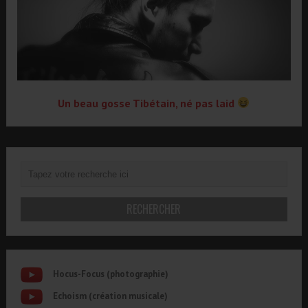
Un beau gosse Tibétain, né pas laid
Hocus-Focus (photographie)
Echoism (création musicale)