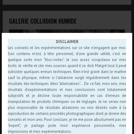
GALERIE COLLODION HUMIDE
DISCLAIMER
Les conseils et les expérimentations sur ce site n'engagent que moi.
Son contenu m'est, à titre personnel, d'une grande utilité, c'est en
quelque sorte mon "bloc-notes". Je suis assez scrupuleux sur mes
écrits. Je vérifie et cite mes sources quand il se doit. Malgré tout il peut
subsister quelques erreurs techniques. Rien n'est gravé dans le marbre
sauf la physique, même si l'aléatoire surgit régulièrement dans les
résultats des techniques dites "alternatives"... De ce fait, mon avis, mes
résultats d’expérimentations et mes conclusions sont totalement
subjectifs et je décline toute responsabilité en cas d'erreurs de
manipulation de produits chimiques ou de réglages. Je ne serais non
plus responsable de résultats aléatoires ou non désirés suite à la
ARTICLES AU HASARD
reproduction de certains procédés photographiques dont je donne des
conseils et mon avis. Pour conclure, je ne me pose absolument pas en
Pseudo collodion
"expert", je partage juste mon expérience personnelle, mes
7 janvier 2020
Expérimentations
,
Procédés
impressions et mes expérimentations.