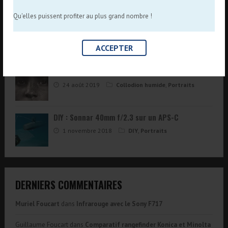
alternatifs
,
Techniques anciennes
Qu'elles puissent profiter au plus grand nombre !
Fausses affiches de cinéma
11 décembre 2025
Insolite
,
Je crée
ACCEPTER
Roxane ambrotype
24 août 2019
Collodion humide
,
Portraits
DIY : Sonnar 40mm f/2.3 sur un APS-C
1 novembre 2018
DIY
,
Portraits
DERNIERS COMMENTAIRES
Muriel Foucart
dans
Infrarouge avec le Sony F717
Guillaume Foucart
dans
Comparatif rangefinder Konica et Minolta