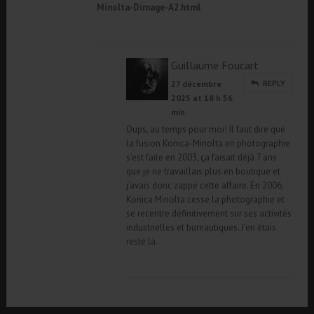
Minolta-Dimage-A2.html
Guillaume Foucart
27 décembre
REPLY
2025 at 18 h 56
min
Oups, au temps pour moi! Il faut dire que
la fusion Konica-Minolta en photographie
s’est faite en 2003, ça faisait déjà 7 ans
que je ne travaillais plus en boutique et
j’avais donc zappé cette affaire. En 2006,
Konica Minolta cesse la photographie et
se recentre définitivement sur ses activités
industrielles et bureautiques. J’en étais
resté là.