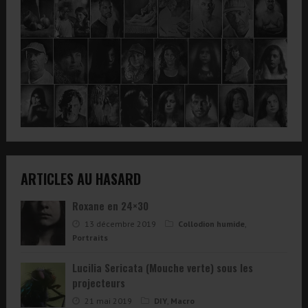
ARTICLES AU HASARD
Roxane en 24×30
13 décembre 2019
Collodion humide
,
Portraits
Lucilia Sericata (Mouche verte) sous les
projecteurs
21 mai 2019
DIY
,
Macro