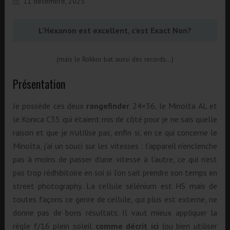
11 décembre, 2025
L’Hexanon est excellent, c’est Exact Non?
(mais le Rokkor bat aussi des records…)
Présentation
Je possède ces deux
rangefinder
24×36, le Minolta AL et
le Konica C35 qui étaient mis de côté pour je ne sais quelle
raison et que je n’utilise pas, enfin si, en ce qui concerne le
Minolta, j’ai un souci sur les vitesses : l’appareil n’enclenche
pas à moins de passer d’une vitesse à l’autre, ce qui n’est
pas trop rédhibitoire en soi si l’on sait prendre son temps en
street photography. La cellule sélénium est HS mais de
toutes façons ce genre de cellule, qui plus est externe, ne
donne pas de bons résultats. Il vaut mieux appliquer la
règle f/16 plein soleil
comme décrit ici
(ou bien utiliser