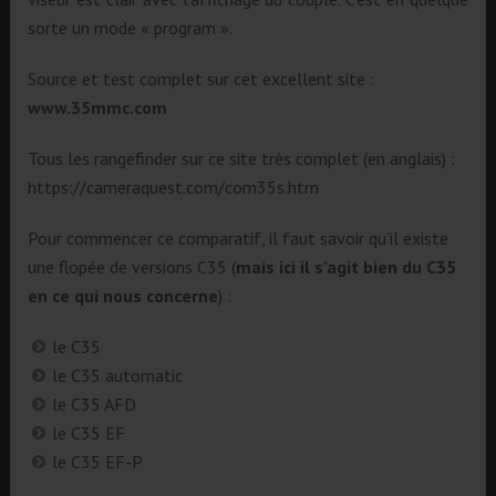
sorte un mode « program ».
Source et test complet sur cet excellent site :
www.35mmc.com
Tous les rangefinder sur ce site très complet (en anglais) :
https://cameraquest.com/com35s.htm
Pour commencer ce comparatif, il faut savoir qu’il existe
une flopée de versions C35 (
mais ici il s’agit bien du C35
en ce qui nous concerne
) :
le C35
le C35 automatic
le C35 AFD
le C35 EF
le C35 EF-P