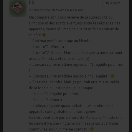
FB
REPLY
27 décembre 2025 at 16 h 16 min
Ma comparaison, sous réserve de la subjectivité qui
s’impose et des écarts éventuels entre les réglages des
appareils, même si j’imagine que tu as fait au mieux de
ce côté
– Abri maçonné : avantage au Minolta
– Tronc n°1 : Minolta
– Tronc n°2 : Konica. Mais peut-être que la mise au point
avec le Minolta a été moins facile (?)
– Concasseur ou machine agricole n°1 : égalité pour moi
!
– Concasseur ou machine agricole n°2 : égalité !
– Enseigne : Minolta. Mais ça pourrait être mis au crédit
de la focale qui est un peu plus longue.
– Usine n°1 : égalité pour moi…
– Usine n°2 : Konica.
– Château : égalité quasi parfaite…les rendus des 2
appareils sont globalement homogènes.
Ce n’est peut-être pas un hasard si Konica et Minolta ont
fusionné il y a une vingtaine d’années je crois : affinités
communes, pour un même combat !