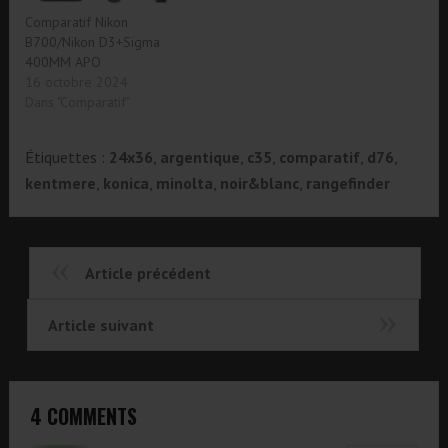
Comparatif Nikon
B700/Nikon D3+Sigma
400MM APO
16 octobre 2024
Dans "Comparatif"
Étiquettes :
24x36
,
argentique
,
c35
,
comparatif
,
d76
,
kentmere
,
konica
,
minolta
,
noir&blanc
,
rangefinder
Article précédent
Article suivant
4 COMMENTS