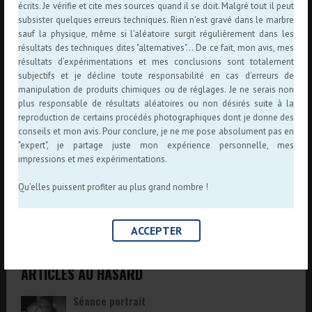
écrits. Je vérifie et cite mes sources quand il se doit. Malgré tout il peut
Rejoignez les 42 autres abonnés
subsister quelques erreurs techniques. Rien n'est gravé dans le marbre
sauf la physique, même si l'aléatoire surgit régulièrement dans les
résultats des techniques dites "alternatives"... De ce fait, mon avis, mes
GALERIE COLLODION HUMIDE
résultats d’expérimentations et mes conclusions sont totalement
subjectifs et je décline toute responsabilité en cas d'erreurs de
manipulation de produits chimiques ou de réglages. Je ne serais non
plus responsable de résultats aléatoires ou non désirés suite à la
reproduction de certains procédés photographiques dont je donne des
conseils et mon avis. Pour conclure, je ne me pose absolument pas en
"expert", je partage juste mon expérience personnelle, mes
impressions et mes expérimentations.
Qu'elles puissent profiter au plus grand nombre !
ACCEPTER
ARTICLES AU HASARD
Séance portrait