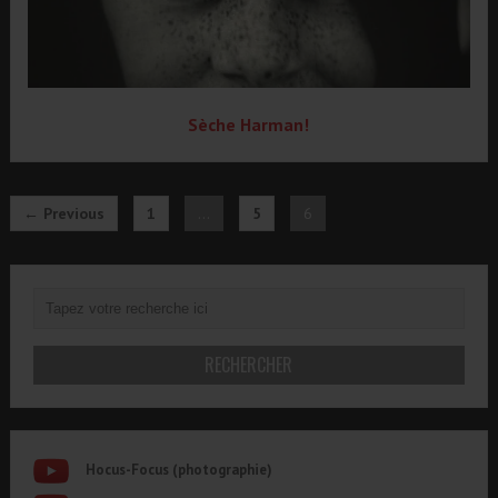
Sèche Harman!
← Previous
1
…
5
6
Hocus-Focus (photographie)