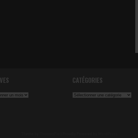
VES
CATÉGORIES
Catégories
Theme by
ThemesPie
|
Proudly Powered by
WordPress