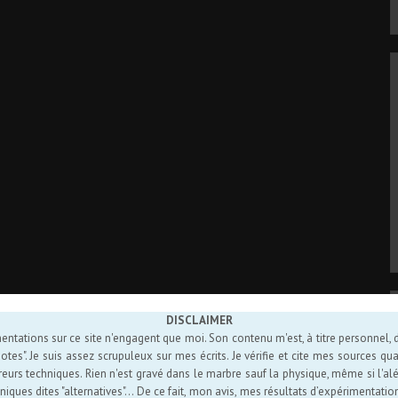
DISCLAIMER
entations sur ce site n'engagent que moi. Son contenu m'est, à titre personnel, d'
es". Je suis assez scrupuleux sur mes écrits. Je vérifie et cite mes sources quan
reurs techniques. Rien n'est gravé dans le marbre sauf la physique, même si l'alé
niques dites "alternatives"... De ce fait, mon avis, mes résultats d’expérimentat