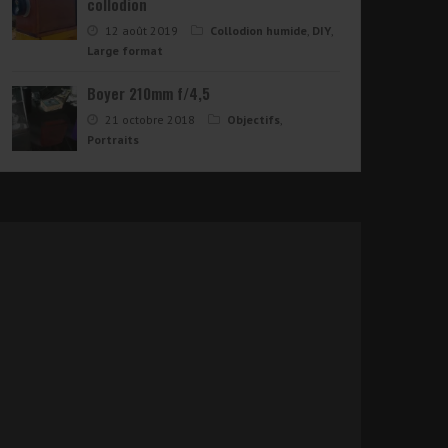
collodion
12 août 2019
Collodion humide
,
DIY
,
Large format
Boyer 210mm f/4,5
21 octobre 2018
Objectifs
,
Portraits