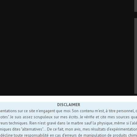
DISCLAIMER
entations sur ce site n'engagent que moi. Son contenu m'est, à titre personnel, d'
es". Je suis assez scrupuleux sur mes écrits. Je vérifie et cite mes sources quan
reurs techniques. Rien n'est gravé dans le marbre sauf la physique, même si l'alé
niques dites "alternatives"... De ce fait, mon avis, mes résultats d’expérimentat
e décline toute responsabilité en cas d'erreurs de manipulation de produits chim