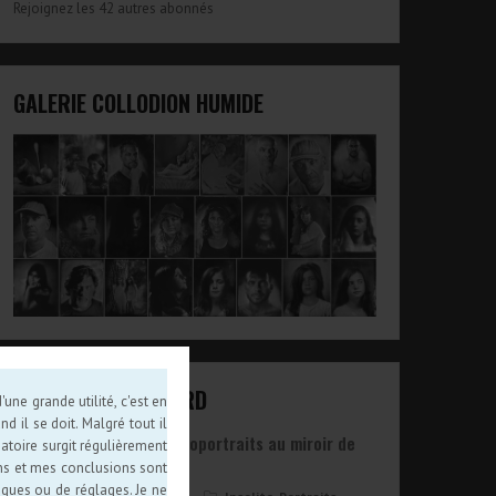
Rejoignez les 42 autres abonnés
GALERIE COLLODION HUMIDE
ARTICLES AU HASARD
une grande utilité, c'est en
d il se doit. Malgré tout il
[Update] Autoportraits au miroir de
atoire surgit régulièrement
1976 à 2025
ions et mes conclusions sont
iques ou de réglages. Je ne