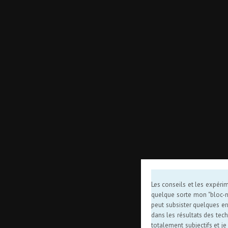
Les conseils et les expérim
quelque sorte mon "bloc-not
peut subsister quelques er
dans les résultats des tech
totalement subjectifs et j