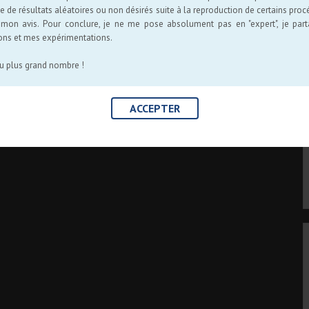
e de résultats aléatoires ou non désirés suite à la reproduction de certains pr
 mon avis. Pour conclure, je ne me pose absolument pas en "expert", je par
ons et mes expérimentations.
au plus grand nombre !
ACCEPTER