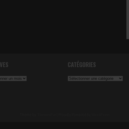
VES
CATÉGORIES
Catégories
Theme by
ThemesPie
|
Proudly Powered by
WordPress