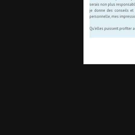
serais non plus responsabl
je donne des conseils et
personnelle, mes impressi
Qu'elles puissent profiter 