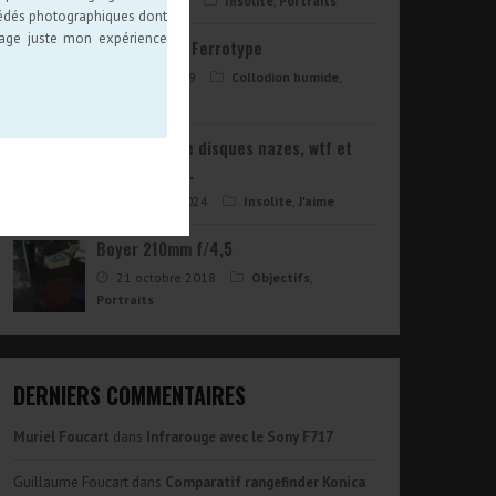
1 août 2024
Insolite
,
Portraits
océdés photographiques dont
tage juste mon expérience
Autoportrait Ferrotype
27 août 2019
Collodion humide
,
Portraits
Pochettes de disques nazes, wtf et
improbables..
2 octobre 2024
Insolite
,
J'aime
Boyer 210mm f/4,5
21 octobre 2018
Objectifs
,
Portraits
DERNIERS COMMENTAIRES
Muriel Foucart
dans
Infrarouge avec le Sony F717
Guillaume Foucart
dans
Comparatif rangefinder Konica