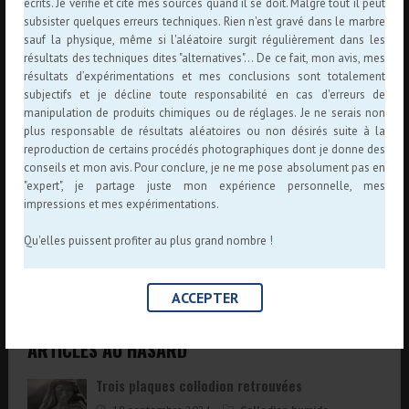
écrits. Je vérifie et cite mes sources quand il se doit. Malgré tout il peut
subsister quelques erreurs techniques. Rien n'est gravé dans le marbre
sauf la physique, même si l'aléatoire surgit régulièrement dans les
résultats des techniques dites "alternatives"... De ce fait, mon avis, mes
GALERIE COLLODION HUMIDE
résultats d’expérimentations et mes conclusions sont totalement
subjectifs et je décline toute responsabilité en cas d'erreurs de
manipulation de produits chimiques ou de réglages. Je ne serais non
plus responsable de résultats aléatoires ou non désirés suite à la
reproduction de certains procédés photographiques dont je donne des
conseils et mon avis. Pour conclure, je ne me pose absolument pas en
"expert", je partage juste mon expérience personnelle, mes
impressions et mes expérimentations.
Qu'elles puissent profiter au plus grand nombre !
ACCEPTER
ARTICLES AU HASARD
Trois plaques collodion retrouvées