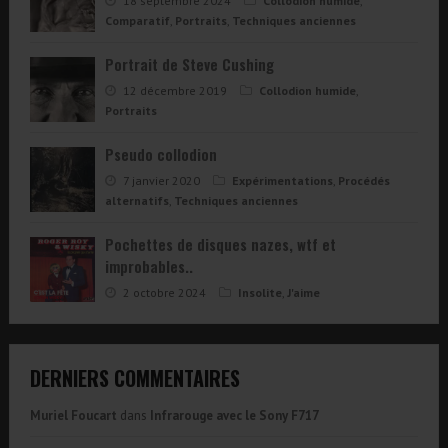
18 septembre 2024
Collodion humide
,
Comparatif
,
Portraits
,
Techniques anciennes
Portrait de Steve Cushing
12 décembre 2019
Collodion humide
,
Portraits
Pseudo collodion
7 janvier 2020
Expérimentations
,
Procédés
alternatifs
,
Techniques anciennes
Pochettes de disques nazes, wtf et
improbables..
2 octobre 2024
Insolite
,
J'aime
DERNIERS COMMENTAIRES
Muriel Foucart
dans
Infrarouge avec le Sony F717