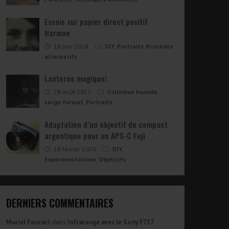
Essais sur papier direct positif
Harman
18 juin 2018
DIY
,
Portraits
,
Procédés
alternatifs
Lanterne magique!
28 août 2023
Collodion humide
,
Large format
,
Portraits
Adaptation d’un objectif de compact
argentique pour un APS-C Fuji
18 février 2020
DIY
,
Expérimentations
,
Objectifs
DERNIERS COMMENTAIRES
Muriel Foucart
dans
Infrarouge avec le Sony F717