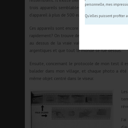
ressemblent. Il existe bien sûr des centaines de c
personnelle, mes impressi
trois appareils semblables mais distincts dans leur
d’appareil à plus de 500 euros = t’a pas de belles 
Qu'elles puissent profiter 
Ces appareils sont encore abordables mais pour co
rapidement? On trouve des vulgaires tout-plastique 
au dessus de la vraie valeur de l’apapreil, tout 
argentiques et que tout le monde se rue dessus.
Ensuite, concernant le protocole de mon test il est
balader dans mon village, et chaque photo a été 
même objet centré dans le viseur.
Les
tem
rév
J’a
d’a