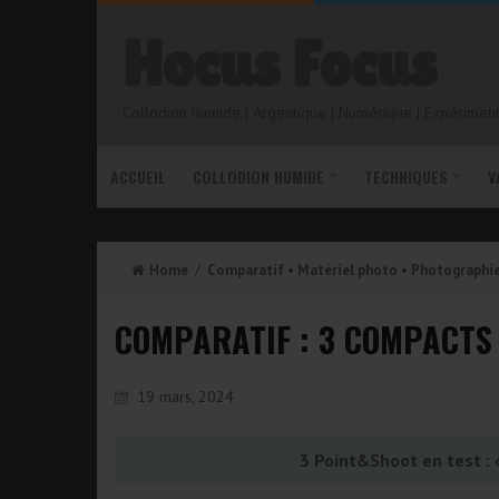
Hocus Focus
Collodion humide | Argentique | Numérique | Expérimenta
ACCUEIL
COLLODION HUMIDE
TECHNIQUES
V
Home
/
Comparatif
•
Matériel photo
•
Photographie
COMPARATIF : 3 COMPACTS
19 mars, 2024
3 Point&Shoot en test : «