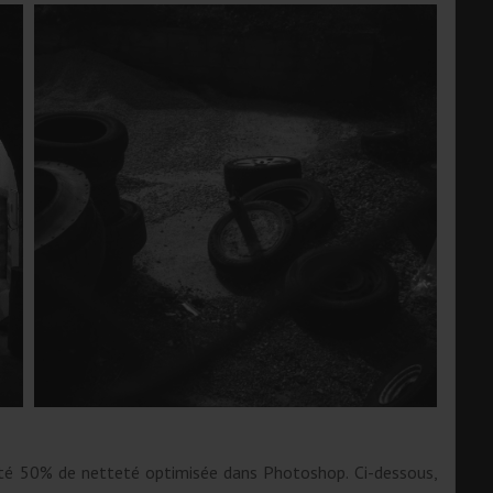
outé 50% de netteté optimisée dans Photoshop. Ci-dessous,