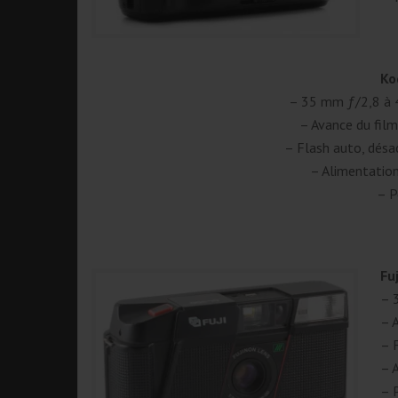
Ko
– 35 mm ƒ/2,8 à 
– Avance du fil
– Flash auto, désact
– Alimentatio
– P
Fu
– 
– 
– F
– 
– 