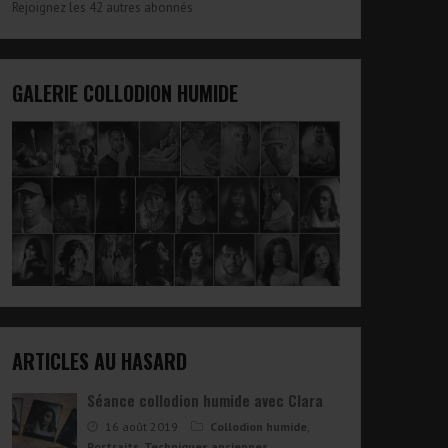
Rejoignez les 42 autres abonnés
GALERIE COLLODION HUMIDE
ARTICLES AU HASARD
Séance collodion humide avec Clara
16 août 2019
Collodion humide
,
Portraits
,
Techniques anciennes