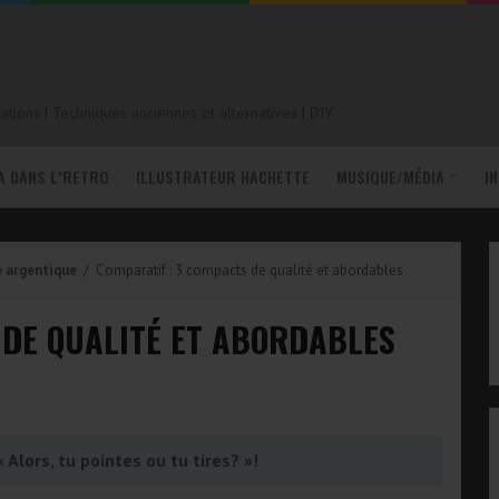
tions | Techniques anciennes et alternatives | DIY
A DANS L’RETRO
ILLUSTRATEUR HACHETTE
MUSIQUE/MÉDIA
I
 argentique
/ Comparatif : 3 compacts de qualité et abordables
 DE QUALITÉ ET ABORDABLES
 Alors, tu pointes ou tu tires? »!