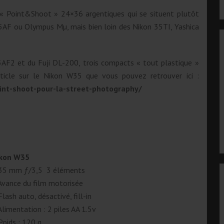
s « Point&Shoot » 24×36 argentiques qui se situent plutôt
AF ou Olympus Mµ, mais bien loin des Nikon 35TI, Yashica
…
AF2 et du Fuji DL-200, trois compacts « tout plastique »
article sur le Nikon W35 que vous pouvez retrouver ici :
int-shoot-pour-la-street-photography/
kon W35
35 mm ƒ/3,5 3 éléments
Avance du film motorisée
Flash auto, désactivé, fill-in
Alimentation : 2 piles AA 1.5v
Poids : 120 g