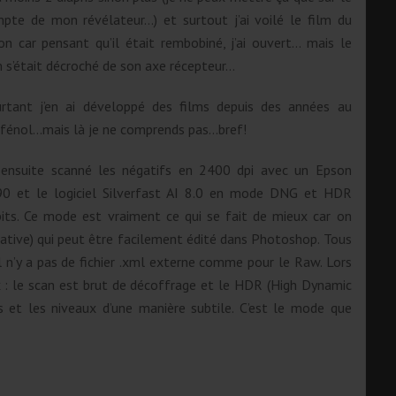
pte de mon révélateur…) et surtout j’ai voilé le film du
on car pensant qu’il était rembobiné, j’ai ouvert… mais le
m s’était décroché de son axe récepteur…
rtant j’en ai développé des films depuis des années au
fénol…mais là je ne comprends pas…bref!
i ensuite scanné les négatifs en 2400 dpi avec un Epson
0 et le logiciel Silverfast AI 8.0 en mode DNG et HDR
its. Ce mode est vraiment ce qui se fait de mieux car on
ative) qui peut être facilement édité dans Photoshop. Tous
l n’y a pas de fichier .xml externe comme pour le Raw. Lors
x : le scan est brut de décoffrage et le HDR (High Dynamic
s et les niveaux d’une manière subtile. C’est le mode que