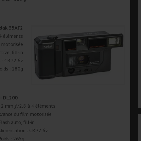
dak 35AF2
4 éléments
m motorisée
ivé, fill-in
n : CRP2 6v
oids : 280g
ji DL200
32 mm ƒ/2,8 à 4 éléments
Avance du film motorisée
lash auto, fill-in
Alimentation : CRP2 6v
Poids : 265g