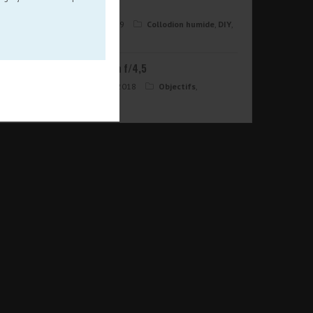
collodion
12 août 2019
Collodion humide
,
DIY
,
Large format
Boyer 210mm f/4,5
21 octobre 2018
Objectifs
,
Portraits