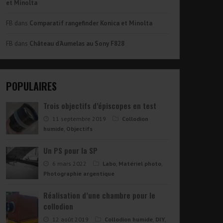
et Minolta
FB
dans
Comparatif rangefinder Konica et Minolta
FB
dans
Château d’Aumelas au Sony F828
POPULAIRES
Trois objectifs d’épiscopes en test
11 septembre 2019
Collodion
humide
,
Objectifs
Un PS pour la SP
6 mars 2022
Labo
,
Matériel photo
,
Photographie argentique
Réalisation d’une chambre pour le
collodion
12 août 2019
Collodion humide
,
DIY
,