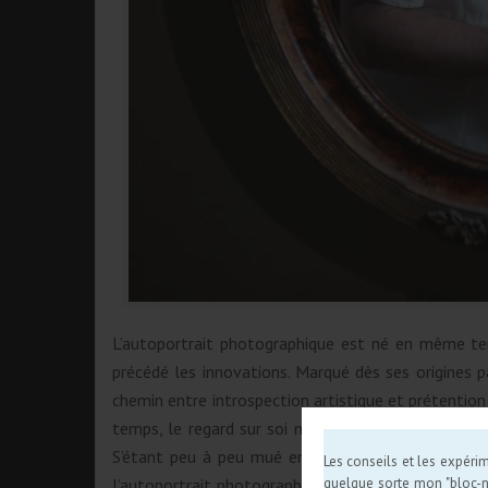
L’autoportrait photographique est né en même tem
précédé les innovations. Marqué dès ses origines pa
chemin entre introspection artistique et prétention 
temps, le regard sur soi mène immanquablement à 
S’étant peu à peu mué en autofiguration ?– l’arti
Les conseils et les expérim
quelque sorte mon "bloc-not
l’autoportrait photographique participe par ailleur