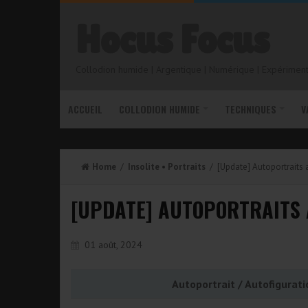
Hocus Focus
Collodion humide | Argentique | Numérique | Expérimenta
ACCUEIL
COLLODION HUMIDE
TECHNIQUES
V
Home
/
Insolite
•
Portraits
/ [Update] Autoportraits 
[UPDATE] AUTOPORTRAITS A
01 août, 2024
Autoportrait / Autofigurat