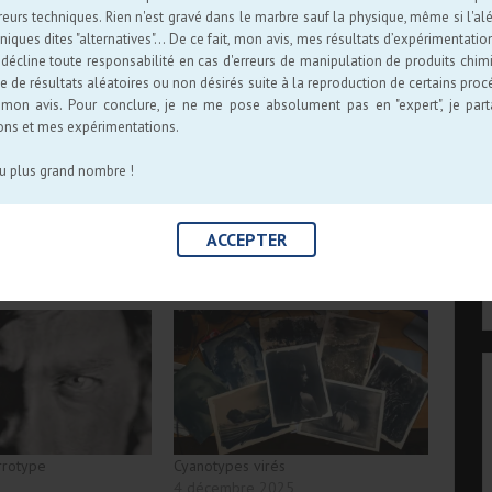
reurs techniques. Rien n'est gravé dans le marbre sauf la physique, même si l'alé
niques dites "alternatives"... De ce fait, mon avis, mes résultats d’expérimentat
e décline toute responsabilité en cas d'erreurs de manipulation de produits chim
e un «
selfie
« , c’est à dire un « ego-portrait ». Le selfie est
e de résultats aléatoires ou non désirés suite à la reproduction de certains pr
tique afin d’être utilisé sur un réseau social. CQFD
 mon avis. Pour conclure, je ne me pose absolument pas en "expert", je par
ons et mes expérimentations.
au plus grand nombre !
ACCEPTER
rrotype
Cyanotypes virés
4 décembre 2025