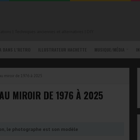
tions | Techniques anciennes et alternatives | DIY
A DANS L’RETRO
ILLUSTRATEUR HACHETTE
MUSIQUE/MÉDIA
I
au miroir de 1976 à 2025
U MIROIR DE 1976 À 2025
ion, le photographe est son modèle