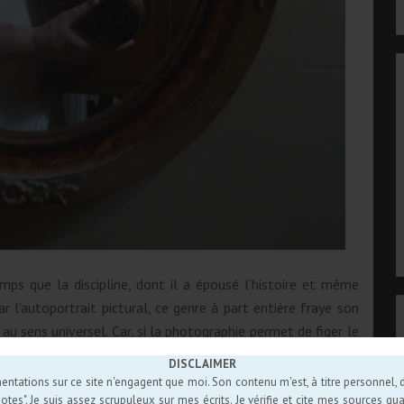
ps que la discipline, dont il a épousé l’histoire et même
r l’autoportrait pictural, ce genre à part entière fraye son
au sens universel. Car, si la photographie permet de figer le
s’interroger sur ses propres destin et condition d’homme.
DISCLAIMER
ste devenant son propre modèle – au fil du siècle dernier,
entations sur ce site n'engagent que moi. Son contenu m'est, à titre personnel, d'
es". Je suis assez scrupuleux sur mes écrits. Je vérifie et cite mes sources quan
s à alimenter la réflexion sur la nature même de l’image et