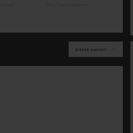
n humide"
Dans "Expérimentations"
Article suivant