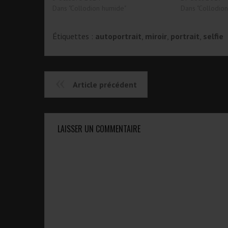
Dans "Collodion humide"
Dans "Collodio
Étiquettes :
autoportrait
,
miroir
,
portrait
,
selfie
Article précédent
LAISSER UN COMMENTAIRE