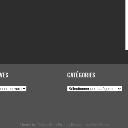
VES
CATÉGORIES
Catégories
Theme by
ThemesPie
|
Proudly Powered by
WordPress