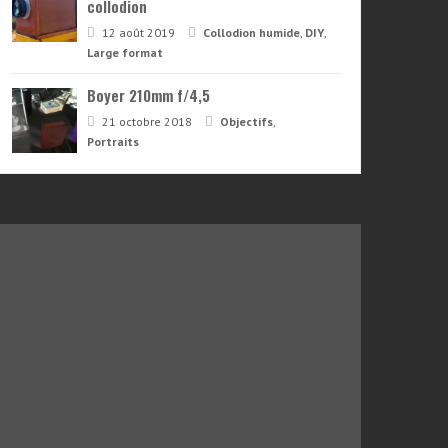
collodion
12 août 2019
Collodion humide
,
DIY
,
Large format
Boyer 210mm f/4,5
21 octobre 2018
Objectifs
,
Portraits