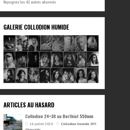
Rejoignez les 42 autres abonnés
GALERIE COLLODION HUMIDE
ARTICLES AU HASARD
Collodion 24×30 au Berthiot 550mm
16 juillet 2020
Collodion humide
,
DIY
,
Objectifs