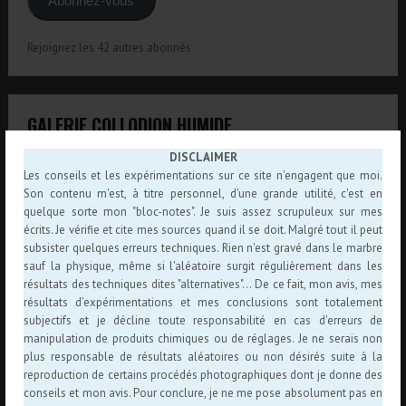
Abonnez-vous
Rejoignez les 42 autres abonnés
GALERIE COLLODION HUMIDE
DISCLAIMER
Les conseils et les expérimentations sur ce site n'engagent que moi.
Son contenu m'est, à titre personnel, d'une grande utilité, c'est en
quelque sorte mon "bloc-notes". Je suis assez scrupuleux sur mes
écrits. Je vérifie et cite mes sources quand il se doit. Malgré tout il peut
subsister quelques erreurs techniques. Rien n'est gravé dans le marbre
sauf la physique, même si l'aléatoire surgit régulièrement dans les
résultats des techniques dites "alternatives"... De ce fait, mon avis, mes
résultats d’expérimentations et mes conclusions sont totalement
subjectifs et je décline toute responsabilité en cas d'erreurs de
manipulation de produits chimiques ou de réglages. Je ne serais non
plus responsable de résultats aléatoires ou non désirés suite à la
reproduction de certains procédés photographiques dont je donne des
ARTICLES AU HASARD
conseils et mon avis. Pour conclure, je ne me pose absolument pas en