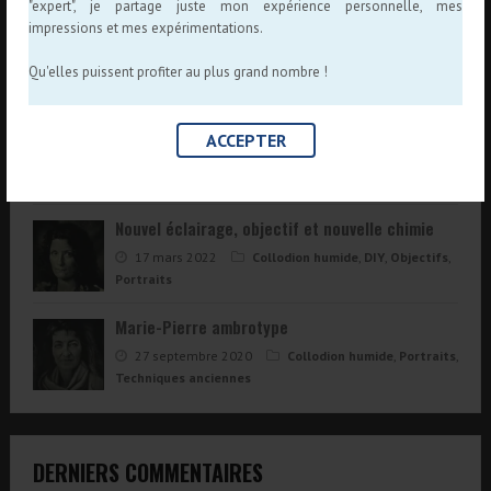
"expert", je partage juste mon expérience personnelle, mes
Collodion 24×30 au Berthiot 550mm
impressions et mes expérimentations.
16 juillet 2020
Collodion humide
,
DIY
,
Qu'elles puissent profiter au plus grand nombre !
Objectifs
Source du Lez : à l’aise avec le Tamron 500mm
ACCEPTER
19 juin 2018
Macro
,
Objectifs
Nouvel éclairage, objectif et nouvelle chimie
17 mars 2022
Collodion humide
,
DIY
,
Objectifs
,
Portraits
Marie-Pierre ambrotype
27 septembre 2020
Collodion humide
,
Portraits
,
Techniques anciennes
DERNIERS COMMENTAIRES