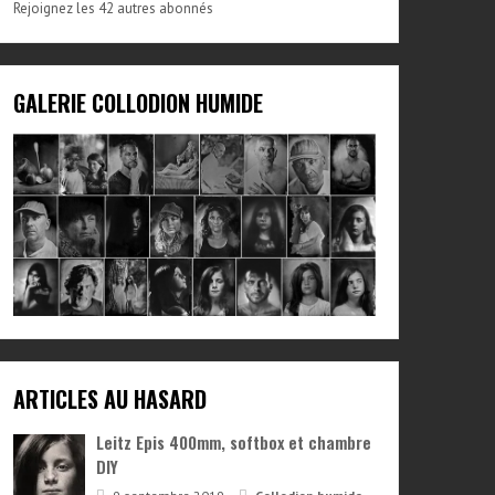
Rejoignez les 42 autres abonnés
GALERIE COLLODION HUMIDE
ARTICLES AU HASARD
Leitz Epis 400mm, softbox et chambre
DIY