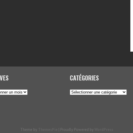
VES
CATÉGORIES
Catégories
Theme by
ThemesPie
|
Proudly Powered by
WordPress