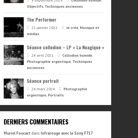
9 septembre 2019
Collodion humide
,
Objectifs
,
Techniques anciennes
The Performer
22 janvier 2022
Je crée
,
Musique et
médias
Séance collodion – LP « La Nuagique »
24 avril 2021
Collodion humide
,
Photographie argentique
,
Techniques
anciennes
Séance portrait
24 mars 2024
Photographie
argentique
,
Portraits
DERNIERS COMMENTAIRES
Muriel Foucart
dans
Infrarouge avec le Sony F717