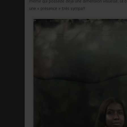
même qui possède déjà une dimension visuelle, la c
une « présence » très sympa!!