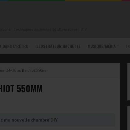
tions | Techniques anciennes et alternatives | DIY
A DANS L’RETRO
ILLUSTRATEUR HACHETTE
MUSIQUE/MÉDIA
I
ion 24×30 au Berthiot 550mm
HIOT 550MM
ec ma nouvelle chambre DIY