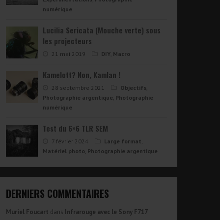
numérique
Lucilia Sericata (Mouche verte) sous
les projecteurs
21 mai 2019
DIY
,
Macro
Kamelott? Non, Kamlan !
28 septembre 2021
Objectifs
,
Photographie argentique
,
Photographie
numérique
Test du 6×6 TLR SEM
7 février 2024
Large format
,
Matériel photo
,
Photographie argentique
DERNIERS COMMENTAIRES
Muriel Foucart
dans
Infrarouge avec le Sony F717