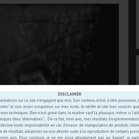
DISCLAIMER
entations sur ce site n'engagent que moi. Son contenu m'est, à titre personnel, d'
es". Je suis assez scrupuleux sur mes écrits. Je vérifie et cite mes sources quan
reurs techniques. Rien n'est gravé dans le marbre sauf la physique, même si l'alé
niques dites "alternatives"... De ce fait, mon avis, mes résultats d’expérimentat
e décline toute responsabilité en cas d'erreurs de manipulation de produits chim
e de résultats aléatoires ou non désirés suite à la reproduction de certains pr
 mon avis. Pour conclure, je ne me pose absolument pas en "expert", je par