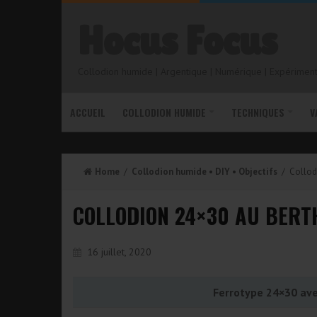
Hocus Focus
Collodion humide | Argentique | Numérique | Expérimenta
ACCUEIL
COLLODION HUMIDE
TECHNIQUES
V
Home
/
Collodion humide
•
DIY
•
Objectifs
/ Collod
COLLODION 24×30 AU BERT
16 juillet, 2020
Ferrotype 24×30 av