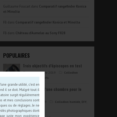
Guillaume Foucart
dans
Comparatif rangefinder Konica
et Minolta
FB
dans
Comparatif rangefinder Konica et Minolta
FB
dans
Château d’Aumelas au Sony F828
POPULAIRES
Trois objectifs d’épiscopes en test
11 septembre 2019
Collodion
humide
,
Objectifs
une grande utilité, c'est en
Réalisation d’une chambre pour le
d il se doit. Malgré tout il
collodion
atoire surgit régulièrement
ions et mes conclusions sont
12 août 2019
Collodion humide
,
DIY
,
iques ou de réglages. Je ne
Large format
océdés photographiques dont
tage juste mon expérience