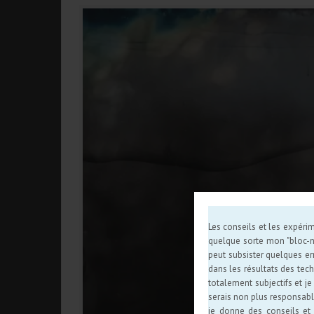
Les conseils et les expérim
quelque sorte mon "bloc-not
peut subsister quelques er
dans les résultats des tech
totalement subjectifs et j
serais non plus responsabl
je donne des conseils et