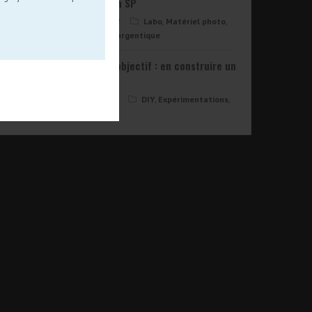
Un PS pour la SP
6 mars 2022
Labo
,
Matériel photo
,
Photographie argentique
C’était mon objectif : en construire un
!
3 août 2024
DIY
,
Expérimentations
,
Objectifs