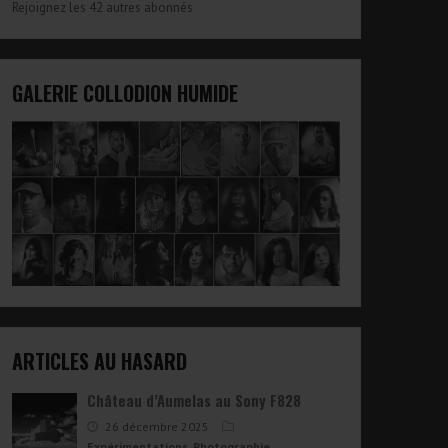
Rejoignez les 42 autres abonnés
GALERIE COLLODION HUMIDE
ARTICLES AU HASARD
Château d’Aumelas au Sony F828
26 décembre 2025
Expérimentations
,
Photographie