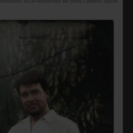
olorisation, tel un Autochrome des frères Lumières, rajoute