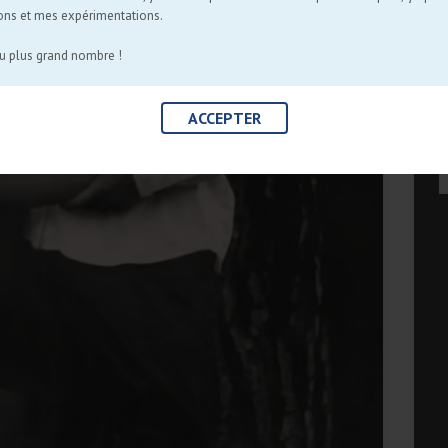
ons et mes expérimentations.
au plus grand nombre !
ACCEPTER